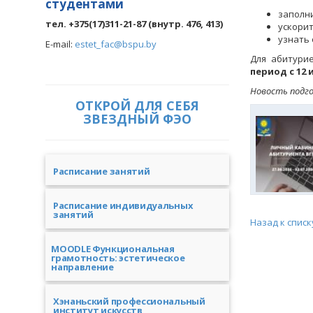
студентами
заполни
тел. +375(17)311-21-87 (внутр. 476, 413)
ускори
узнать 
E-mail:
estet_fac@bspu.by
Для абитури
период с 12 и
Новость подго
ОТКРОЙ ДЛЯ СЕБЯ
ЗВЕЗДНЫЙ ФЭО
Расписание занятий
Расписание индивидуальных
занятий
Назад к списк
MOODLE Функциональная
грамотность: эстетическое
направление
Хэнаньский профессиональный
институт искусств