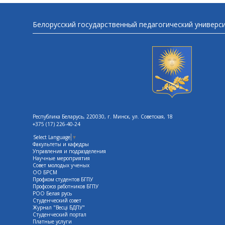
Белорусский государственный педагогический универс
Республика Беларусь, 220030, г. Минск, ул. Советская, 18
+375 (17) 226-40-24
Select Language
▼
Факультеты и кафедры
Управления и подразделения
Научные мероприятия
Совет молодых ученых
ОО БРСМ
Профком студентов БГПУ
Профсоюз работников БГПУ
РОО Белая русь
Студенческий совет
Журнал "Весцi БДПУ"
Студенческий портал
Платные услуги