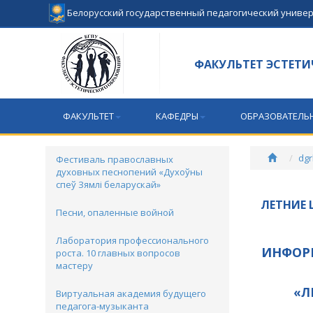
Белорусский государственный педагогический униве
ФАКУЛЬТЕТ ЭСТЕТИ
ФАКУЛЬТЕТ
КАФЕДРЫ
ОБРАЗОВАТЕЛЬ
dgr
Фестиваль православных
духовных песнопений «Духоўны
спеў Зямлі беларускай»
ЛЕТНИЕ
Песни, опаленные войной
Лаборатория профессионального
ИНФОР
роста. 10 главных вопросов
мастеру
«Л
Виртуальная академия будущего
педагога-музыканта