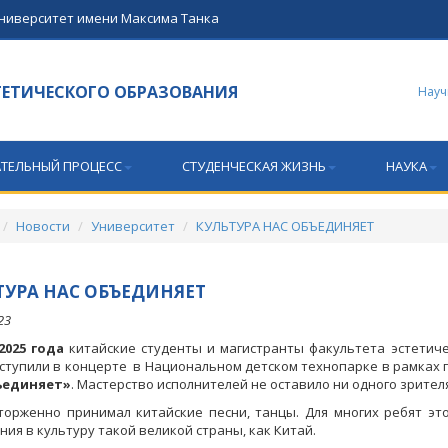
университет имени Максима Танка
ТЕТИЧЕСКОГО ОБРАЗОВАНИЯ
Науч
ТЕЛЬНЫЙ ПРОЦЕСС
СТУДЕНЧЕСКАЯ ЖИЗНЬ
НАУКА
Новости
Университет
КУЛЬТУРА НАС ОБЪЕДИНЯЕТ
ТУРА НАС ОБЪЕДИНЯЕТ
23
2025 года
китайские студенты и магистранты факультета эстетич
ступили в концерте в Национальном детском технопарке в рамках
ъединяет»
. Мастерство исполнителей не оставило ни одного зрите
торженно принимал китайские песни, танцы. Для многих ребят э
ния в культуру такой великой страны, как Китай.