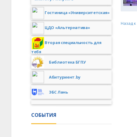
Гостиница «Университетская»
Назад к
ЦДО «Альтернатива»
Вторая специальность для
тебя
Библиотека БГПУ
Абитуриент.by
ЭБС Лань
СОБЫТИЯ