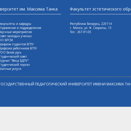
иверситет им. Максима Танка
Факультет эстетического об
Факультеты и кафедры
Республика Беларусь, 220114
Управления и подразделения
г. Минск, ул. Ф. Скорины, 13
Научные мероприятия
Tел.: 267-91-05
Совет молодых ученых
ОО БРСМ
Профком студентов БГПУ
Профсоюз работников БГПУ
РОО Белая русь
Студенческий совет
Журнал "Весцi БДПУ"
Студенческий портал
Платные услуги
 ГОСУДАРСТВЕННЫЙ ПЕДАГОГИЧЕСКИЙ УНИВЕРСИТЕТ ИМЕНИ МАКСИМА ТА