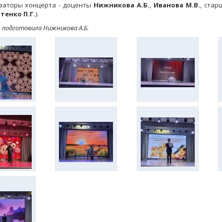
заторы концерта - доценты
Нижникова А.Б.
,
Иванова М.В.
, ста
тенко П.Г.
).
 подготовила Нижникова А.Б.